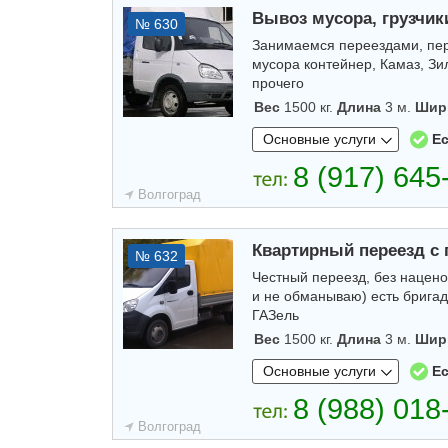
Вывоз мусора, грузчик
№ 630
Занимаемся переездами, пере
мусора контейнер, Камаз, Зи
прочего
Вес
1500 кг.
Длина
3 м.
Шир
Основные услуги
Ес
Волгоград
Квартирный переезд с 
№ 632
Честный переезд, без нацено
и не обманываю) есть бригада
ГАЗель
Вес
1500 кг.
Длина
3 м.
Шир
Основные услуги
Ес
Волгоград