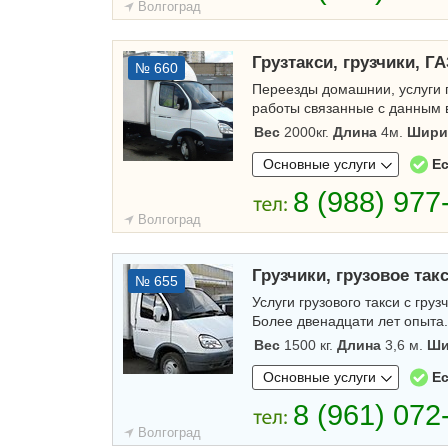
Волгоград
Грузтакси, грузчики, ГА
№ 660
Переезды домашнии, услуги гр
работы связанные с данным в
Вес
2000кг.
Длина
4м.
Шири
Основные услуги
Ес
Волгоград
Грузчики, грузовое так
№ 655
Услуги грузового такси с гру
Более двенадцати лет опыта.
Вес
1500 кг.
Длина
3,6 м.
Ши
Основные услуги
Ес
Волгоград