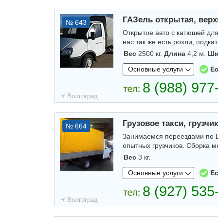
ГАЗель открытая, верхн
№ 643
Открытое авто с катюшей для
нас так же есть рохли, подк
Вес
2500 кг.
Длина
4,2 м.
Ши
Основные услуги
Ес
Волгоград
Грузовое такси, грузчи
№ 664
Занимаемся переездами по Во
опытных грузчиков. Сборка ме
Вес
3 кг.
Основные услуги
Ес
Волгоград