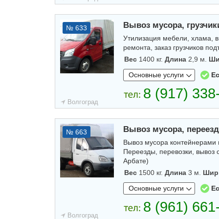
Вывоз мусора, грузчики
№ 633
Утилизация мебели, хлама, в
ремонта, заказ грузчиков по
Вес
1400 кг.
Длина
2,9 м.
Ши
Основные услуги
Ес
Волгоград
Вывоз мусора, переезд
№ 663
Вывоз мусора контейнерами и
Переезды, перевозки, вывоз 
Арбате)
Вес
1500 кг.
Длина
3 м.
Шир
Основные услуги
Ес
Волгоград