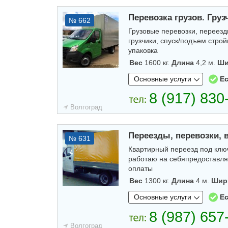
Перевозка грузов. Груз
№ 662
Грузовые перевозки, переезды
грузчики, спуск/подъем стро
упаковка
Вес
1600 кг.
Длина
4,2 м.
Ши
Основные услуги
Ес
Волгоград
Переезды, перевозки, 
№ 631
Квартирный переезд под ключ,
работаю на себяпредоставля
оплаты
Вес
1300 кг.
Длина
4 м.
Шир
Основные услуги
Ес
Волгоград