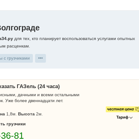
Волгограде
а34.ру
для тех, кто планирует воспользоваться услугами опытных
мым расценкам.
ы с грузчиками
•••
казать ГАЗель (24 часа)
сными, дачными и всеми остальными
к. Уже более двеннадцати лет.
на
1,8м.
Высота
2м.
ть грузчики