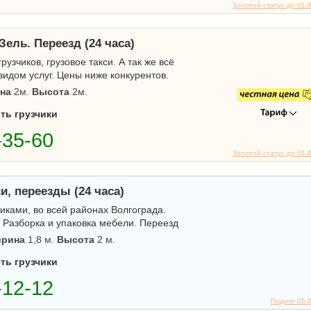
Золотой статус до 01.
Зель. Переезд (24 часа)
узчиков, грузовое такси. А так же всё
идом услуг. Цены ниже конкурентов.
на
2м.
Высота
2м.
ть грузчики
Золотой статус до 01.
си, переезды (24 часа)
зчиками, во всей районах Волгограда.
 Разборка и упаковка мебели. Переезд
рина
1,8 м.
Высота
2 м.
ть грузчики
Поднят 05.