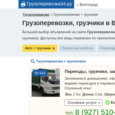
Грузоперевозка34.ру
г. Волгоград
Грузоперевозки
»
Грузоперевозки + грузчики
Грузоперевозки, грузчики в 
Большой выбор объявлений на сайте
Грузоперевозк
грузчиков. Доступны все виды перевозок по приемле
Авто + грузчики
х
Перевозка мебели
Переезд
Грузоперевозки с грузчиками
Переезды, грузчики, за
№ 641
Занимаемся домашними, офи
видами переездов и перевозо
Огромный опыт
Вес
2.5кг.
Длина
3,6м.
Шири
Основные услуги
Ес