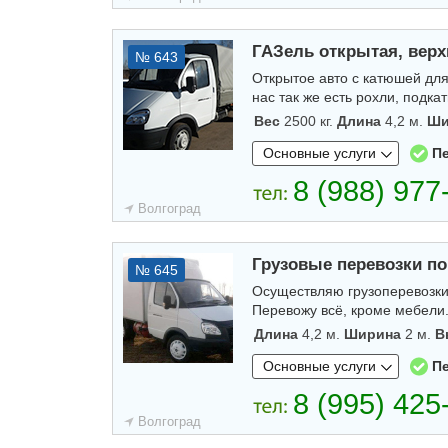
ГАЗель открытая, верхн
№ 643
Открытое авто с катюшей для
нас так же есть рохли, подк
Вес
2500 кг.
Длина
4,2 м.
Ши
Основные услуги
П
Волгоград
Грузовые перевозки по
№ 645
Осуществляю грузоперевозки 
Перевожу всё, кроме мебели
Длина
4,2 м.
Ширина
2 м.
В
Основные услуги
П
Волгоград