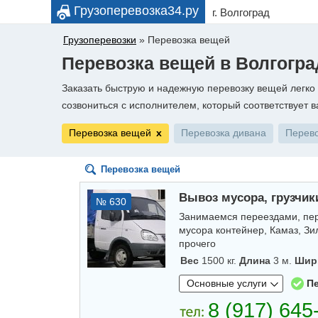
Грузоперевозка34.ру
г. Волгоград
Грузоперевозки
»
Перевозка вещей
Перевозка вещей в Волгогра
Заказать быструю и надежную перевозку вещей легко
созвониться с исполнителем, который соответствует 
Перевозка вещей
х
Перевозка дивана
Перево
Перевозка вещей
Вывоз мусора, грузчик
№ 630
Занимаемся переездами, пере
мусора контейнер, Камаз, Зи
прочего
Вес
1500 кг.
Длина
3 м.
Шир
Основные услуги
П