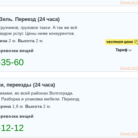
Поднят 01.
Зель. Переезд (24 часа)
узчиков, грузовое такси. А так же всё
идом услуг. Цены ниже конкурентов.
ина
2 м.
Высота
2 м.
еревозка вещей
Поднят 09.
си, переезды (24 часа)
зчиками, во всей районах Волгограда.
 Разборка и упаковка мебели. Переезд
рина
1,8 м.
Высота
2 м.
еревозка вещей
Поднят 05.